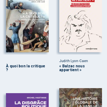
Judith Lyon-Caen
À quoi bon la critique
« Balzac nous
?
appartient »