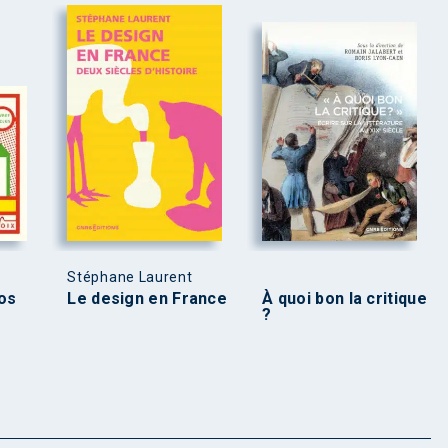
Stéphane Laurent
os
Le design en France
À quoi bon la critique
?