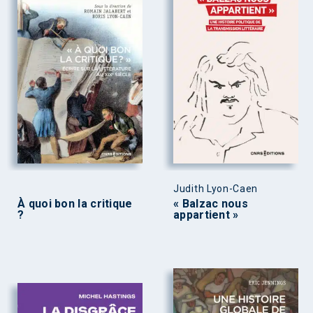
Judith Lyon-Caen
À quoi bon la critique
« Balzac nous
?
appartient »