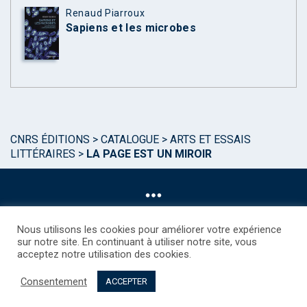
Renaud Piarroux
Sapiens et les microbes
CNRS ÉDITIONS
>
CATALOGUE
>
ARTS ET ESSAIS
LITTÉRAIRES
>
LA PAGE EST UN MIROIR
Nous utilisons les cookies pour améliorer votre expérience
sur notre site. En continuant à utiliser notre site, vous
acceptez notre utilisation des cookies.
©CNRS EDITIONS 2025
Mentions légales
Politique des Cookies
Consentement
Consentement
Droits étrangers / Foreign rights
Qui sommes nous ?
ACCEPTER
Contact