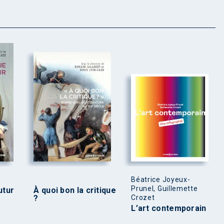
Béatrice Joyeux-
Prunel, Guillemette
utur
À quoi bon la critique
?
Crozet
L’art contemporain