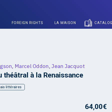
S
FOREIGN RIGHTS
LA MAISON
CATALO
igson
,
Marcel Oddon
,
Jean Jacquot
u théâtral à la Renaissance
ais littéraires
64,00
€