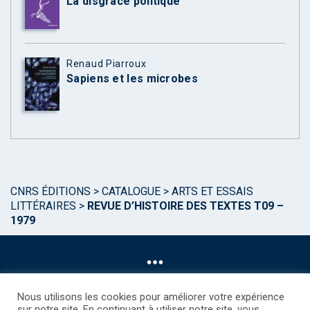
La disgrâce politique
Renaud Piarroux
Sapiens et les microbes
CNRS ÉDITIONS
>
CATALOGUE
>
ARTS ET ESSAIS
LITTÉRAIRES
>
REVUE D’HISTOIRE DES TEXTES T09 –
1979
Nous utilisons les cookies pour améliorer votre expérience
sur notre site. En continuant à utiliser notre site, vous