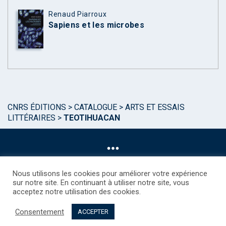
Renaud Piarroux
Sapiens et les microbes
CNRS ÉDITIONS
>
CATALOGUE
>
ARTS ET ESSAIS
LITTÉRAIRES
>
TEOTIHUACAN
Nous utilisons les cookies pour améliorer votre expérience
sur notre site. En continuant à utiliser notre site, vous
acceptez notre utilisation des cookies.
©CNRS EDITIONS 2025
Mentions légales
Politique des Cookies
Consentement
Consentement
Droits étrangers / Foreign rights
Qui sommes nous ?
ACCEPTER
Contact