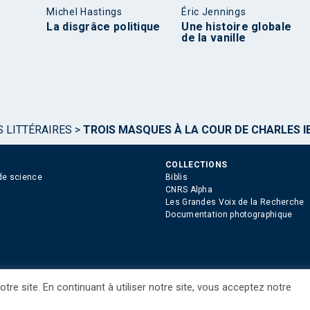
Michel Hastings
Éric Jennings
La disgrâce politique
Une histoire globale
de la vanille
S LITTÉRAIRES
>
TROIS MASQUES À LA COUR DE CHARLES I
COLLECTIONS
de science
Biblis
CNRS Alpha
Les Grandes Voix de la Recherche
Documentation photographique
tre site. En continuant à utiliser notre site, vous acceptez notre
ue des Cookies
Consentement
Droits étrangers / Foreign rights
Qui