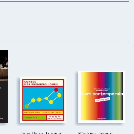
Jean-Pierre Luminet,
Béatrice Joyeux-