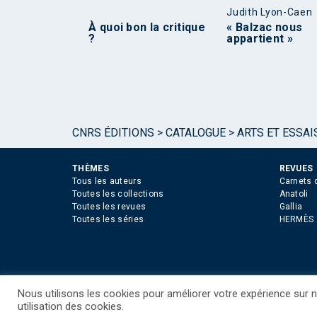
Judith Lyon-Caen
À quoi bon la critique
« Balzac nous
?
appartient »
CNRS ÉDITIONS
>
CATALOGUE
>
ARTS ET ESSAI
THÈMES
REVUES
Tous les auteurs
Carnets 
Toutes les collections
Anatoli
Toutes les revues
Gallia
Toutes les séries
HERMÈS
Nous utilisons les cookies pour améliorer votre expérience sur no
©CNRS EDITIONS 2025
Mentions légales
Politiq
utilisation des cookies.