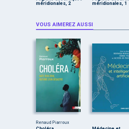
méridionales, 2
méridionales, 1
VOUS AIMEREZ AUSSI
Renaud Piarroux
Choléra
Médecine et