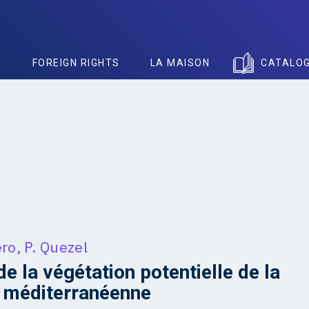
S
FOREIGN RIGHTS
LA MAISON
CATALO
ero
,
P. Quezel
de la végétation potentielle de la
 méditerranéenne