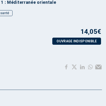
° 1 : Méditerranée orientale
t santé
14,05
€
OUVRAGE INDISPONIBLE