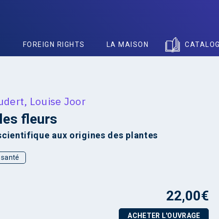
S
FOREIGN RIGHTS
LA MAISON
CATALO
udert
,
Louise Joor
les fleurs
cientifique aux origines des plantes
t santé
22,00
€
ACHETER L'OUVRAGE