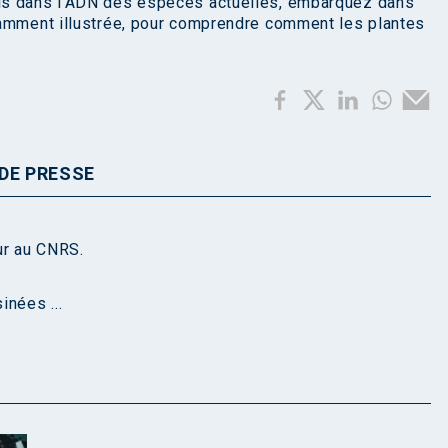
is dans l’ADN des espèces actuelles, embarquez dans
damment illustrée, pour comprendre comment les plantes
DE PRESSE
ur au CNRS.
inées ...