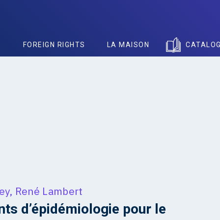
S
FOREIGN RIGHTS
LA MAISON
CATALO
ey
,
René Lambert
ts d’épidémiologie pour le