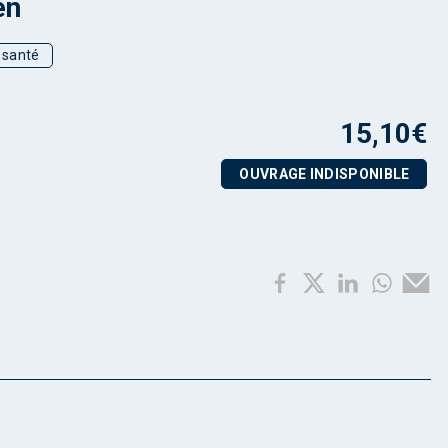
en
t santé
15,10
€
OUVRAGE INDISPONIBLE