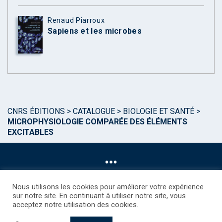
Renaud Piarroux
Sapiens et les microbes
CNRS ÉDITIONS
>
CATALOGUE
>
BIOLOGIE ET SANTÉ
>
MICROPHYSIOLOGIE COMPARÉE DES ÉLÉMENTS
EXCITABLES
Nous utilisons les cookies pour améliorer votre expérience
sur notre site. En continuant à utiliser notre site, vous
acceptez notre utilisation des cookies.
©CNRS EDITIONS 2025
Mentions légales
Politique des Cookies
Consentement