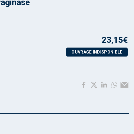
raginase
23,15
€
OUVRAGE INDISPONIBLE