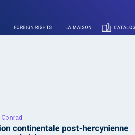
S
FOREIGN RIGHTS
LA MAISON
CATALO
 Conrad
ion continentale post-hercynienne