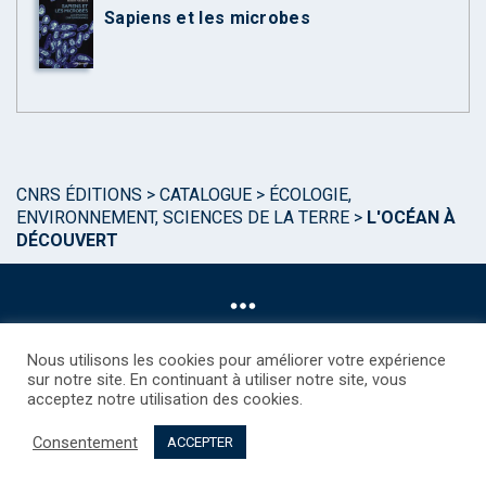
Sapiens et les microbes
CNRS ÉDITIONS
>
CATALOGUE
>
ÉCOLOGIE,
ENVIRONNEMENT, SCIENCES DE LA TERRE
>
L'OCÉAN À
DÉCOUVERT
Nous utilisons les cookies pour améliorer votre expérience
sur notre site. En continuant à utiliser notre site, vous
acceptez notre utilisation des cookies.
©CNRS EDITIONS 2025
Mentions légales
Politique des Cookies
Consentement
Consentement
Droits étrangers / Foreign rights
Qui sommes nous ?
ACCEPTER
Contact