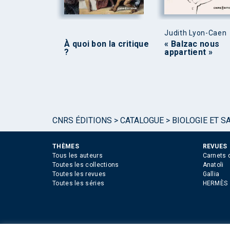
Judith Lyon-Caen
À quoi bon la critique
« Balzac nous
?
appartient »
CNRS ÉDITIONS
>
CATALOGUE
>
BIOLOGIE ET S
THÈMES
REVUES
Tous les auteurs
Carnets 
Toutes les collections
Anatoli
Toutes les revues
Gallia
Toutes les séries
HERMÈS