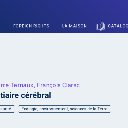
S
FOREIGN RIGHTS
LA MAISON
CATALO
erre Ternaux
,
François Clarac
tiaire cérébral
t santé
Écologie, environnement, sciences de la Terre