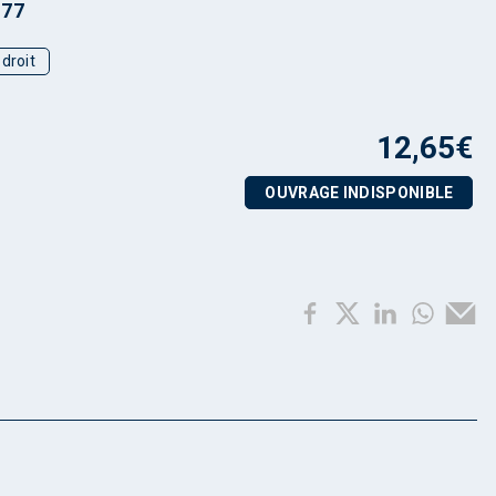
977
droit
12,65
€
OUVRAGE INDISPONIBLE