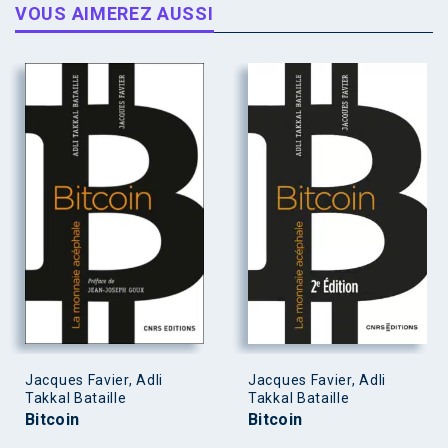
VOUS AIMEREZ AUSSI
Jacques Favier, Adli
Jacques Favier, Adli
Takkal Bataille
Takkal Bataille
Bitcoin
Bitcoin