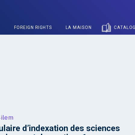
S
FOREIGN RIGHTS
LA MAISON
CATALO
ilem
laire d’indexation des sciences