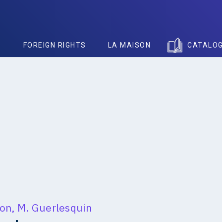
S
FOREIGN RIGHTS
LA MAISON
CATALO
ion
,
M. Guerlesquin