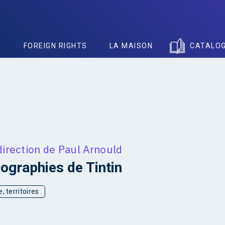
S
FOREIGN RIGHTS
LA MAISON
CATALO
direction de
Paul Arnould
ographies de Tintin
, territoires