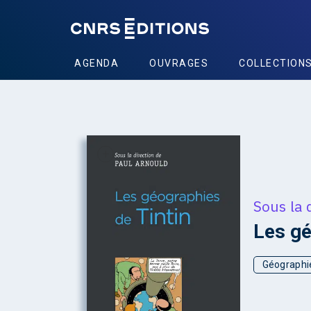
AGENDA
OUVRAGES
COLLECTION
+
Sous la 
Les gé
Géographie