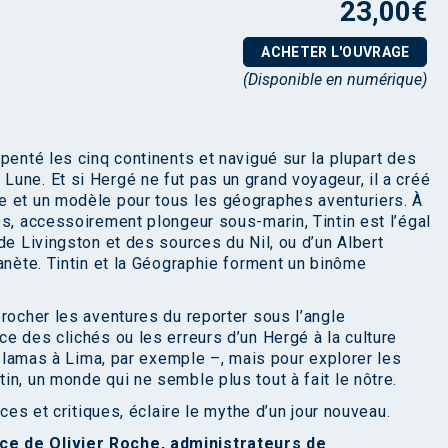
23,00
€
ACHETER L'OUVRAGE
(Disponible en numérique)
penté les cinq continents et navigué sur la plupart des
une. Et si Hergé ne fut pas un grand voyageur, il a créé
e et un modèle pour tous les géographes aventuriers. À
es, accessoirement plongeur sous-marin, Tintin est l’égal
de Livingston et des sources du Nil, ou d’un Albert
anète. Tintin et la Géographie forment un binôme
rocher les aventures du reporter sous l’angle
e des clichés ou les erreurs d’un Hergé à la culture
de lamas à Lima, par exemple –, mais pour explorer les
n, un monde qui ne semble plus tout à fait le nôtre.
ices et critiques, éclaire le mythe d’un jour nouveau.
ce de Olivier Roche, administrateurs de