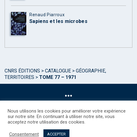
Renaud Piarroux
Sapiens et les microbes
CNRS ÉDITIONS
>
CATALOGUE
>
GÉOGRAPHIE,
TERRITOIRES
>
TOME 77 – 1971
Nous utilisons les cookies pour améliorer votre expérience
sur notre site. En continuant à utiliser notre site, vous
acceptez notre utilisation des cookies.
©CNRS EDITIONS 2025
Mentions légales
Politique des Cookies
Consentement
Consentement
Droits étrangers / Foreign rights
Qui sommes nous ?
ACCEPTER