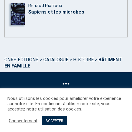
Renaud Piarroux
Sapiens et les microbes
CNRS ÉDITIONS
>
CATALOGUE
>
HISTOIRE
>
BÂTIMENT
EN FAMILLE
Nous utilisons les cookies pour améliorer votre expérience
sur notre site. En continuant à utiliser notre site, vous
acceptez notre utilisation des cookies.
©CNRS EDITIONS 2025
Mentions légales
Politique des Cookies
Consentement
Consentement
Droits étrangers / Foreign rights
Qui sommes nous ?
ACCEPTER
Contact