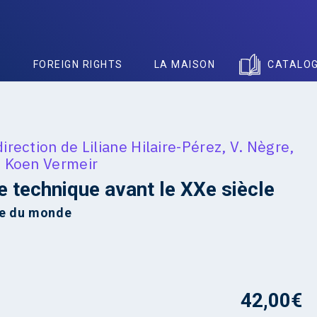
S
FOREIGN RIGHTS
LA MAISON
CATALO
direction de
Liliane Hilaire-Pérez
,
V. Nègre
,
,
Koen Vermeir
re technique avant le XXe siècle
le du monde
42,00
€