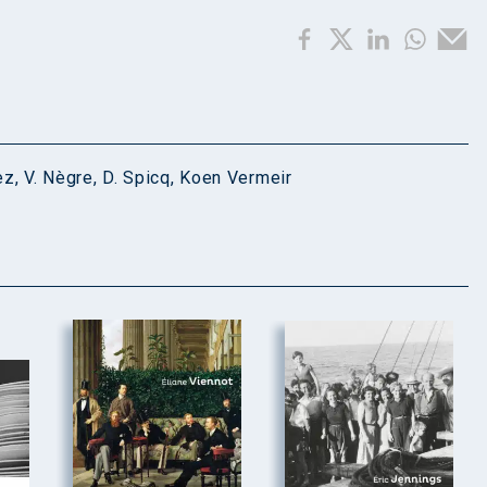
ez
,
V. Nègre
,
D. Spicq
,
Koen Vermeir