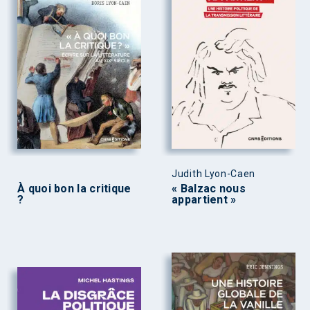
Judith Lyon-Caen
À quoi bon la critique
« Balzac nous
?
appartient »