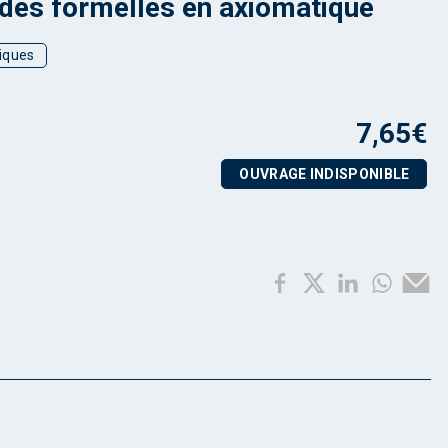
es formelles en axiomatique
iques
7,65
€
OUVRAGE INDISPONIBLE