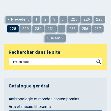
« Précédent
1
2
3
…
225
226
227
228
229
230
231
…
255
256
257
Suivant »
Rechercher dans le site
Catalogue général
Anthropologie et mondes contemporains
Arts et essais littéraires