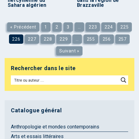
hercynienne du
dans la région de
Sahara algérien
Brazzaville
« Précédent
1
2
3
…
223
224
225
226
227
228
229
…
255
256
257
Suivant »
Rechercher dans le site
Catalogue général
Anthropologie et mondes contemporains
Arts et essais littéraires