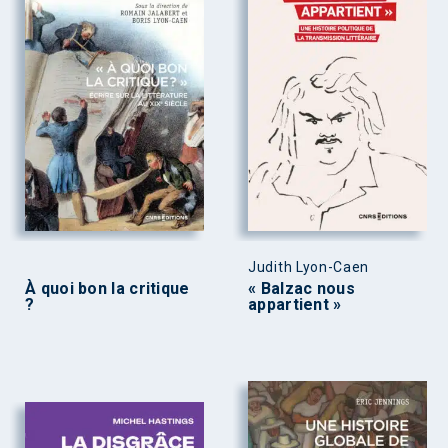
Judith Lyon-Caen
À quoi bon la critique
« Balzac nous
?
appartient »