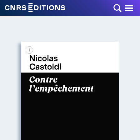
Toggle Menu
+