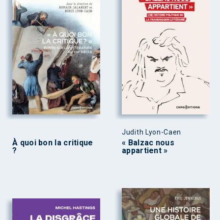
Judith Lyon-Caen
À quoi bon la critique
« Balzac nous
?
appartient »