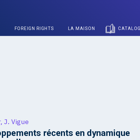
S
FOREIGN RIGHTS
LA MAISON
CATALO
r
,
J. Vigue
oppements récents en dynamique