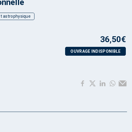
onnelle
t astrophysique
36,50
€
OUVRAGE INDISPONIBLE