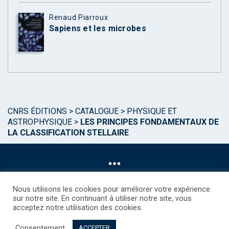
Renaud Piarroux
Sapiens et les microbes
CNRS ÉDITIONS
>
CATALOGUE
>
PHYSIQUE ET
ASTROPHYSIQUE
>
LES PRINCIPES FONDAMENTAUX DE
LA CLASSIFICATION STELLAIRE
Nous utilisons les cookies pour améliorer votre expérience
sur notre site. En continuant à utiliser notre site, vous
acceptez notre utilisation des cookies.
©CNRS EDITIONS 2025
Mentions légales
Politique des Cookies
Consentement
Consentement
Droits étrangers / Foreign rights
Qui sommes nous ?
ACCEPTER