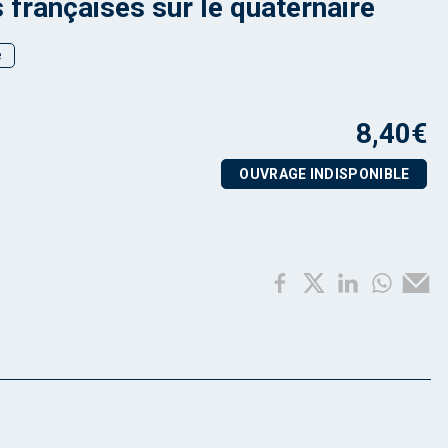
 françaises sur le quaternaire
e
8,40
€
OUVRAGE INDISPONIBLE