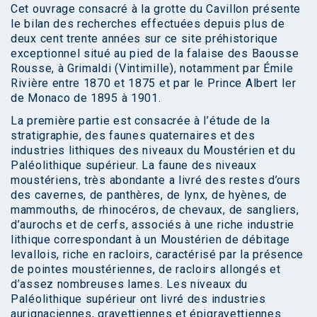
Cet ouvrage consacré à la grotte du Cavillon présente
le bilan des recherches effectuées depuis plus de
deux cent trente années sur ce site préhistorique
exceptionnel situé au pied de la falaise des Baousse
Rousse, à Grimaldi (Vintimille), notamment par Émile
Rivière entre 1870 et 1875 et par le Prince Albert Ier
de Monaco de 1895 à 1901.
La première partie est consacrée à l’étude de la
stratigraphie, des faunes quaternaires et des
industries lithiques des niveaux du Moustérien et du
Paléolithique supérieur. La faune des niveaux
moustériens, très abondante a livré des restes d’ours
des cavernes, de panthères, de lynx, de hyènes, de
mammouths, de rhinocéros, de chevaux, de sangliers,
d’aurochs et de cerfs, associés à une riche industrie
lithique correspondant à un Moustérien de débitage
levallois, riche en racloirs, caractérisé par la présence
de pointes moustériennes, de racloirs allongés et
d’assez nombreuses lames. Les niveaux du
Paléolithique supérieur ont livré des industries
aurignaciennes, gravettiennes et épigravettiennes.