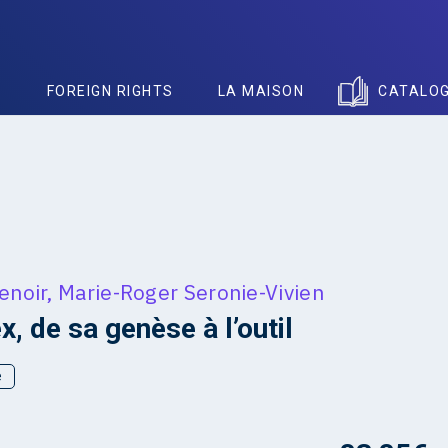
S
FOREIGN RIGHTS
LA MAISON
CATALO
enoir
,
Marie-Roger Seronie-Vivien
x, de sa genèse à l’outil
e