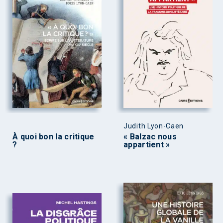
Judith Lyon-Caen
À quoi bon la critique
« Balzac nous
?
appartient »