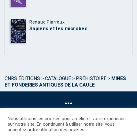
Renaud Piarroux
Sapiens et les microbes
CNRS ÉDITIONS
>
CATALOGUE
>
PRÉHISTOIRE
>
MINES
ET FONDERIES ANTIQUES DE LA GAULE
Nous utilisons les cookies pour améliorer votre expérience
sur notre site. En continuant à utiliser notre site, vous
acceptez notre utilisation des cookies.
©CNRS EDITIONS 2025
Mentions légales
Politique des Cookies
Consentement