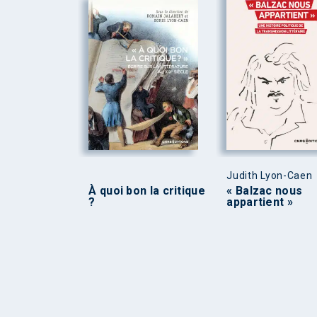
Judith Lyon-Caen
À quoi bon la critique
« Balzac nous
?
appartient »