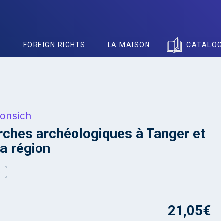
S
FOREIGN RIGHTS
LA MAISON
CATALO
Ponsich
ches archéologiques à Tanger et
a région
e
21,05
€