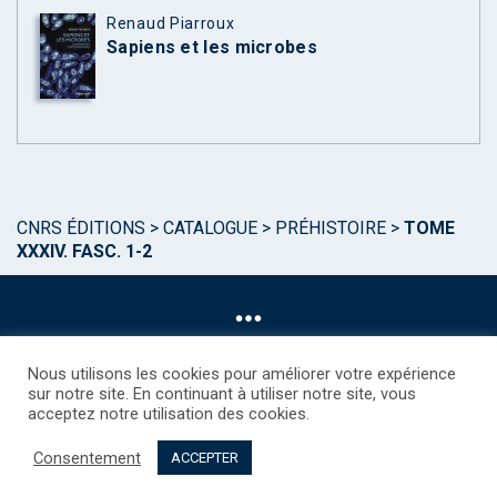
Renaud Piarroux
Sapiens et les microbes
CNRS ÉDITIONS
>
CATALOGUE
>
PRÉHISTOIRE
>
TOME
XXXIV. FASC. 1-2
Nous utilisons les cookies pour améliorer votre expérience
sur notre site. En continuant à utiliser notre site, vous
acceptez notre utilisation des cookies.
©CNRS EDITIONS 2025
Mentions légales
Politique des Cookies
Consentement
Consentement
Droits étrangers / Foreign rights
Qui sommes nous ?
ACCEPTER
Contact