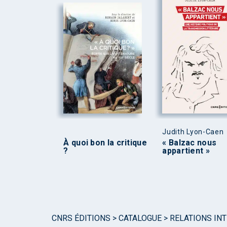
Judith Lyon-Caen
À quoi bon la critique
« Balzac nous
?
appartient »
CNRS ÉDITIONS
>
CATALOGUE
>
RELATIONS IN