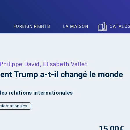
S
FOREIGN RIGHTS
LA MAISON
CATALO
Philippe David
,
Elisabeth Vallet
nt Trump a-t-il changé le monde
des relations internationales
internationales
15,00
€