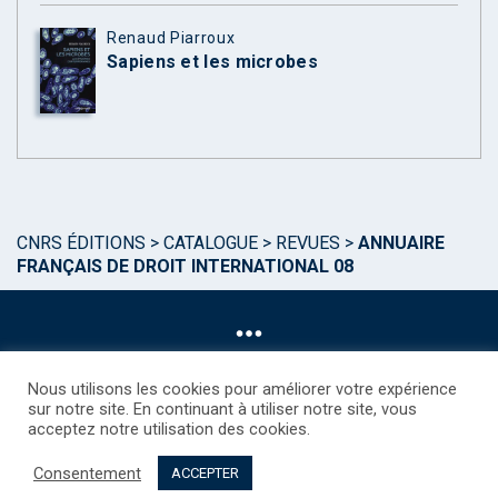
Renaud Piarroux
Sapiens et les microbes
CNRS ÉDITIONS
>
CATALOGUE
>
REVUES
>
ANNUAIRE
FRANÇAIS DE DROIT INTERNATIONAL 08
Nous utilisons les cookies pour améliorer votre expérience
sur notre site. En continuant à utiliser notre site, vous
acceptez notre utilisation des cookies.
©CNRS EDITIONS 2025
Mentions légales
Politique des Cookies
Consentement
Consentement
Droits étrangers / Foreign rights
Qui sommes nous ?
ACCEPTER
Contact