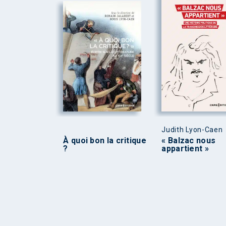
Judith Lyon-Caen
À quoi bon la critique
« Balzac nous
?
appartient »