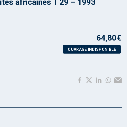
ités africaines T 29 – 1993
64,80
€
OUVRAGE INDISPONIBLE