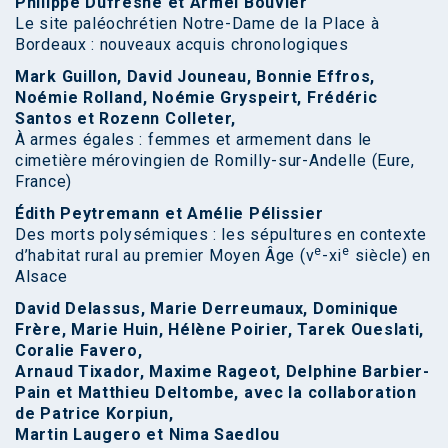
Philippe Dufresne et Armel Bouvier
Le site paléochrétien Notre-Dame de la Place à
Bordeaux : nouveaux acquis chronologiques
Mark Guillon, David Jouneau, Bonnie Effros,
Noémie Rolland, Noémie Gryspeirt, Frédéric
Santos et Rozenn Colleter,
À armes égales : femmes et armement dans le
cimetière mérovingien de Romilly-sur-Andelle (Eure,
France)
Édith Peytremann et Amélie Pélissier
Des morts polysémiques : les sépultures en contexte
e
e
d’habitat rural au premier Moyen Âge (v
-xi
siècle) en
Alsace
David Delassus, Marie Derreumaux, Dominique
Frère, Marie Huin, Hélène Poirier, Tarek Oueslati,
Coralie Favero,
Arnaud Tixador, Maxime Rageot, Delphine Barbier-
Pain et Matthieu Deltombe, avec la collaboration
de Patrice Korpiun,
Martin Laugero et Nima Saedlou