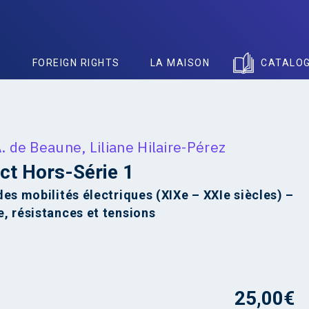
S
FOREIGN RIGHTS
LA MAISON
CATALO
A. de Beaune
,
Liliane Hilaire-Pérez
ct Hors-Série 1
des mobilités électriques (XIXe – XXIe siècles) –
, résistances et tensions
25,00
€