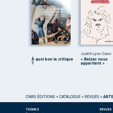
Judith Lyon-Caen
À quoi bon la critique
« Balzac nous
?
appartient »
CNRS ÉDITIONS
>
CATALOGUE
>
REVUES
>
ARTE
THÈMES
REVUES