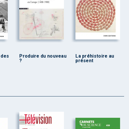
 des
Produire du nouveau
La préhistoire au
?
présent