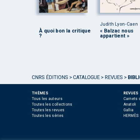
Judith Lyon-Caen
À quoi bon la critique
« Balzac nous
?
appartient »
CNRS ÉDITIONS
>
CATALOGUE
>
REVUES
>
BIBL
THÈMES
REVUES
Tous les auteurs
Carnets 
Toutes les collections
Anatoli
Toutes les revues
Gallia
Toutes les séries
HERMÈS