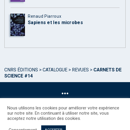
Renaud Piarroux
Sapiens et les microbes
CNRS ÉDITIONS
>
CATALOGUE
>
REVUES
>
CARNETS DE
SCIENCE #14
Nous utilisons les cookies pour améliorer votre expérience
sur notre site. En continuant à utiliser notre site, vous
acceptez notre utilisation des cookies.
©CNRS EDITIONS 2025
Mentions légales
Politique des Cookies
Consentement
Consentement
Droits étrangers / Foreign rights
Qui sommes nous ?
ACCEPTER