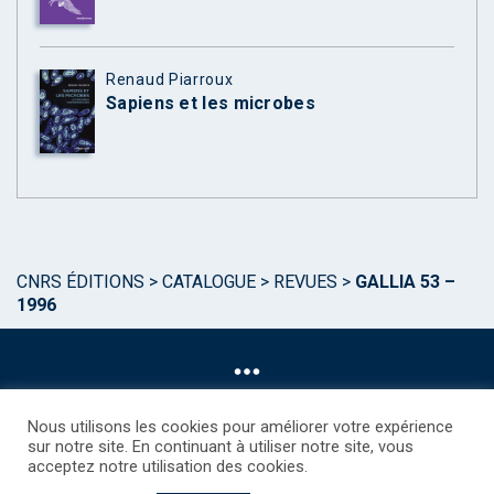
Renaud Piarroux
Sapiens et les microbes
CNRS ÉDITIONS
>
CATALOGUE
>
REVUES
>
GALLIA 53 –
1996
Nous utilisons les cookies pour améliorer votre expérience
sur notre site. En continuant à utiliser notre site, vous
acceptez notre utilisation des cookies.
©CNRS EDITIONS 2025
Mentions légales
Politique des Cookies
Consentement