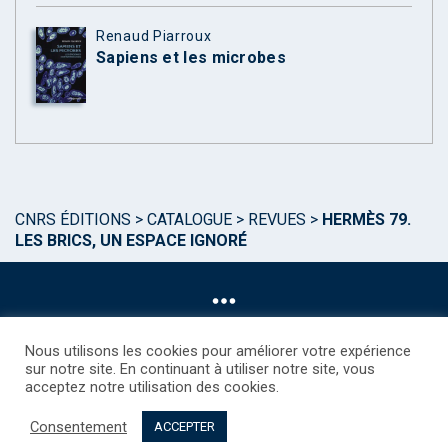
Renaud Piarroux
Sapiens et les microbes
CNRS ÉDITIONS
>
CATALOGUE
>
REVUES
>
HERMÈS 79.
LES BRICS, UN ESPACE IGNORÉ
Nous utilisons les cookies pour améliorer votre expérience
sur notre site. En continuant à utiliser notre site, vous
acceptez notre utilisation des cookies.
©CNRS EDITIONS 2025
Mentions légales
Politique des Cookies
Consentement
Consentement
Droits étrangers / Foreign rights
Qui sommes nous ?
ACCEPTER
Contact