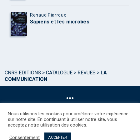
Renaud Piarroux
Sapiens et les microbes
CNRS ÉDITIONS
>
CATALOGUE
>
REVUES
>
LA
COMMUNICATION
Nous utilisons les cookies pour améliorer votre expérience
sur notre site. En continuant à utiliser notre site, vous
acceptez notre utilisation des cookies.
©CNRS EDITIONS 2025
Mentions légales
Politique des Cookies
Consentement
Consentement
Droits étrangers / Foreign rights
Qui sommes nous ?
ACCEPTER